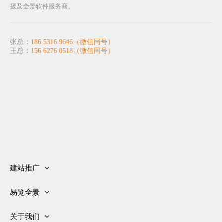
摄及全景软件服务商。
张总：
186 5316 9646（微信同号）
王总：
156 6276 0518（微信同号）
建站推广
网站建设
易览全景
推广优化
关于全景
客户案例
关于我们