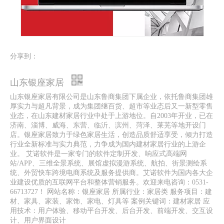
分享到：
山东银座家居
山东银座家居有限公司是山东鲁商集团下属企业，依托鲁商集团雄
厚实力与超凡背景，成为集团继百货、超市等业态后又一新型零售
业态，在山东建材家居行业中处于上游地位。自2003年开业，已在
济南、淄博、威海、东营、临沂、滨州、菏泽、莱芜等地开设门
店。银座家居致力于绿色家居生活，创造品质舒适享受，倾力打造
行业全新标准与实力典范，力争成为国内建材家居行业的上游企
业。 艾诺软件是一家专门的软件定制开发、响应式高端网
站/APP、三维全景系统、展馆虚拟漫游系统、航拍、街景测绘系
统、外贸快车跨境电商系统及服务提供商。艾诺软件为国内各大企
业建设优质的互联网平台和整体营销服务。欢迎来电咨询：0531-
66713727！ 网站名称：银座家居 所属行业：家居类 服务项目：建
材、家具、家装、家饰、家电、灯具等 案例关键词：建材家居 应
用技术：用户体验、移动平台开发、后台开发、前端开发、交互设
计、用户界面设计