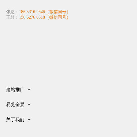
张总：
186 5316 9646（微信同号）
王总：
156 6276 0518（微信同号）
建站推广
网站建设
易览全景
推广优化
关于全景
客户案例
关于我们
全景案例
套餐服务
联系我们
企业工厂