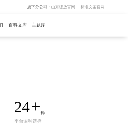
山东绽放官网
标准文案官网
旗下分公司：
|
们
百科文库
主题库
+
24
种
平台语种选择​​​​​​​