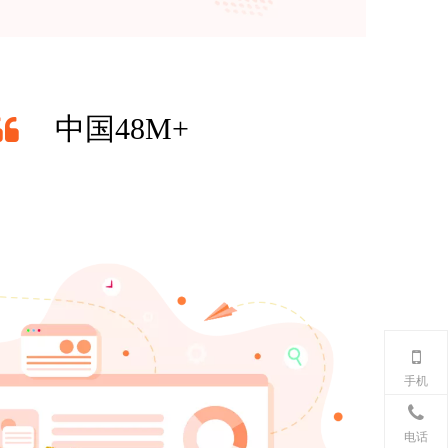
中国48M+
手机
电话