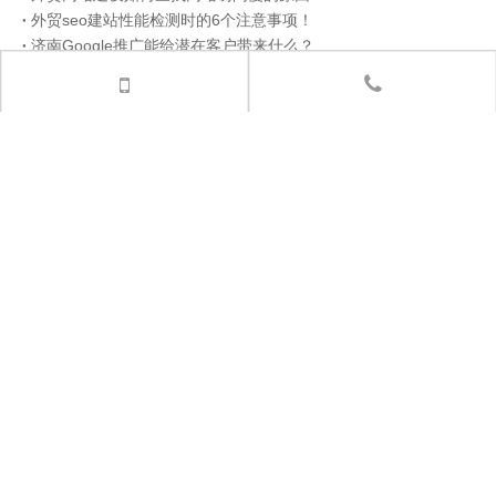
外贸seo建站性能检测时的6个注意事项！
济南Google推广能给潜在客户带来什么？
济南弈控智能科技有限公司
中英文及小语种网站建设、外贸推广、google推广、运维托管、全景拍
摄及全景软件服务商。
张总：
186 5316 9646（微信同号）
王总：
156 6276 0518（微信同号）