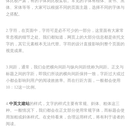
体比较严肃，有的字体则比较柔软。常见的字体有楷体、隶书、黑
体、宋体等等，大家可以根据不同的页面主题，选择不同的字体与
之搭配。
2.字符，在页面中，字符可是必不可少的一部分，这里面有大家常
常忽视的细节之处。我们都知道，网页上的大部分信息都是依托文
字的，其它元素根本无法代替。字符的设计直接影响到整个页面的
视觉成果。
3.间距，通常，我们会把横向间距与纵向间距统称为间距。正文与
标题之间的字距，即我们所说的横向间距保持一致，字距过大或过
小都会影响到用户的阅读效效率。而在行距方面，一般都会使用
10：12这一比例。
中英文建站
4.
的样式，文字的样式主要有常规、斜体、粗体这三
种。一般情况下，我们都会在正文部分使用常规字体，而标题会使
用加粗或斜体样式。在史特看来，合理运用样式，将有利于读者的
阅读。