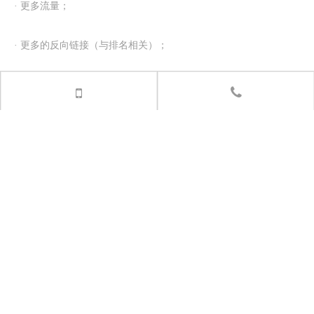
· 更多流量；
· 更多的反向链接（与排名相关）；
· 品牌知名度提高
为权威网站撰写文章的大挑战是找到愿意接受您的文章的网站。有
一个简单的方法，在谷歌中搜索“投稿”、“为我们写文章”这些关键
词。
弊端：这是乏味且耗时的。不要仅局限在带有“投稿”字样的网站。
大多数网站都愿意接受别人的投稿，毕竟，谁不想要免费内容？
注意：文章想要吸引访问量，您必须在撰写的帖子中介绍您的产品